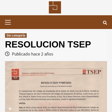
Saltar
al
contenido
Menú
primario
Sin categoría
RESOLUCION TSEP
Publicado hace 2 años