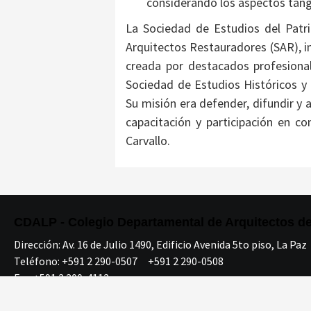
considerando los aspectos tangi
La Sociedad de Estudios del Patr
Arquitectos Restauradores (SAR), i
creada por destacados profesiona
Sociedad de Estudios Históricos y
Su misión era defender, difundir y
capacitación y participación en 
Carvallo.
CDALP - Colegio Departamental de Arquitectos d
Dirección:
Av. 16 de Julio 1490, Edificio Avenida 5to piso, La Paz
Teléfono:
+591 2 290-0507 +591 2 290-0508
Fax:
+591 2 200-4112
Email:
cdalpbolivia@gmail.com