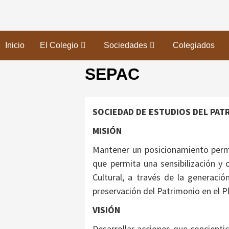
Saltar
al
contenido
Inicio
El Colegio
Sociedades
Colegiados
SEPAC
SOCIEDAD DE ESTUDIOS DEL PAT
MISIÓN
Mantener un posicionamiento perma
que permita una sensibilización y 
Cultural, a través de la generaci
preservación del Patrimonio en el 
VISIÓN
Desarrollar acciones que concientic