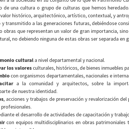
io de una cultura o grupo de culturas que hemos heredado. 
lor histórico, arquitectónico, artístico, contextual, y antr
o y transmitido a las generaciones futuras, debiéndose con
obras que representan un valor de gran importancia, si
ltural, no debiendo ninguna de estas obras ser separada en 
imonio cultural
a nivel departamental y nacional.
ar los valores
culturales, históricos, de bienes inmuebles p
mbio
con organismos departamentales, nacionales e internac
acitar
a la comunidad y arquitectos, sobre la importa
parte de nuestra identidad.
os
, acciones y trabajos de preservación y revalorización del
y profesionales.
iante el desarrollo de actividades de capacitación y trabajo
nir
con equipos multidisciplinarios en obras patrimoniales 