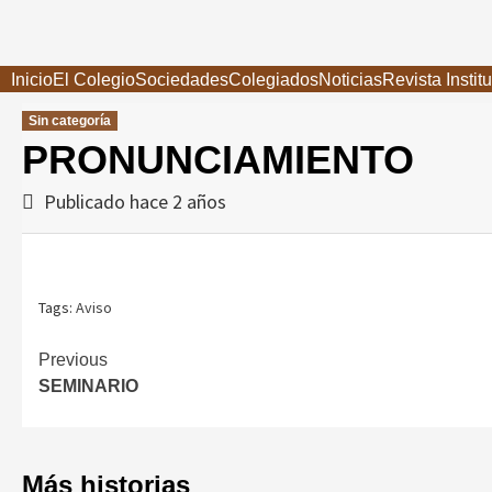
Saltar
al
contenido
Inicio
El Colegio
Sociedades
Colegiados
Noticias
Revista Instit
Sin categoría
PRONUNCIAMIENTO
Publicado hace 2 años
Tags:
Aviso
Continue
Previous
SEMINARIO
Reading
Más historias