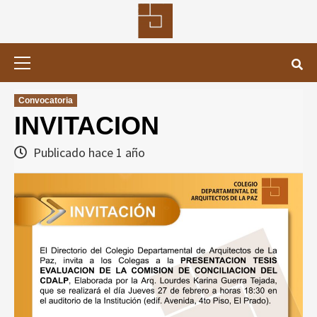
Saltar
al
contenido
Menú
primario
Convocatoria
INVITACION
Publicado hace 1 año