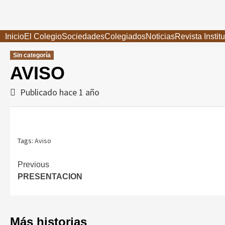
Saltar
al
contenido
Inicio
El Colegio
Sociedades
Colegiados
Noticias
Revista Instit
Sin categoría
AVISO
Publicado hace 1 año
Tags:
Aviso
Continue
Previous
PRESENTACION
Reading
Más historias