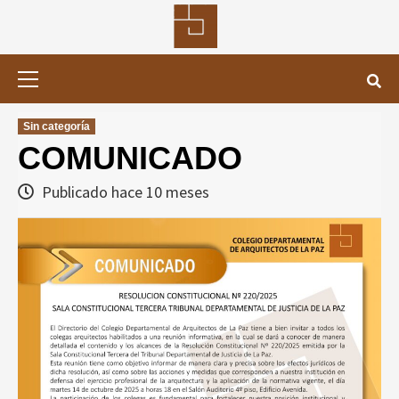
Saltar
al
contenido
Menú
primario
Sin categoría
COMUNICADO
Publicado hace 10 meses