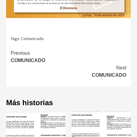
Tags:
Comunicado
Continue
Previous
COMUNICADO
Reading
Next
COMUNICADO
Más historias