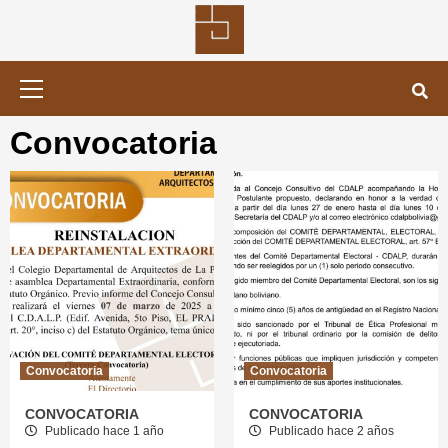
Saltar
al
contenido
Menú
primario
Convocatoria
Convocatoria
Convocatoria
CONVOCATORIA
CONVOCATORIA
Publicado hace 1 año
Publicado hace 2 años