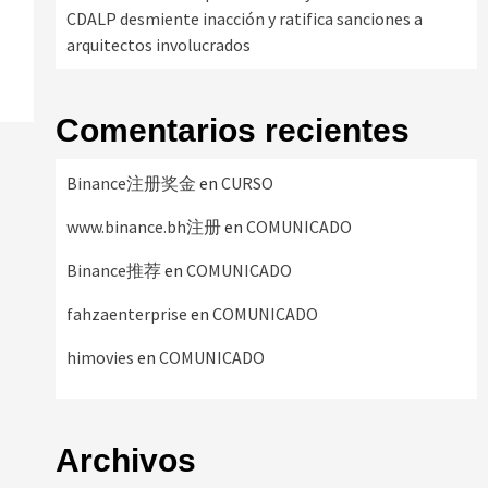
CDALP desmiente inacción y ratifica sanciones a
arquitectos involucrados
Comentarios recientes
Binance注册奖金
en
CURSO
www.binance.bh注册
en
COMUNICADO
Binance推荐
en
COMUNICADO
fahzaenterprise
en
COMUNICADO
himovies
en
COMUNICADO
Archivos