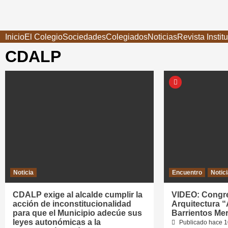
Saltar
al
contenido
Inicio
El Colegio
Sociedades
Colegiados
Noticias
Revista Instit
CDALP
Noticia
Encuentro
Notic
CDALP exige al alcalde cumplir la
VIDEO: Congre
acción de inconstitucionalidad
Arquitectura “
para que el Municipio adecúe sus
Barrientos Me
leyes autonómicas a la
Publicado hace 