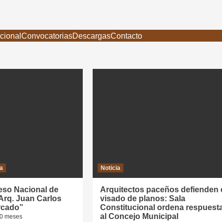
ucional
Convocatorias
Descargas
Contacto
ia
Noticia
so Nacional de
Arquitectos paceños defienden 
Arq. Juan Carlos
visado de planos: Sala
rcado”
Constitucional ordena respuest
al Concejo Municipal
10 meses